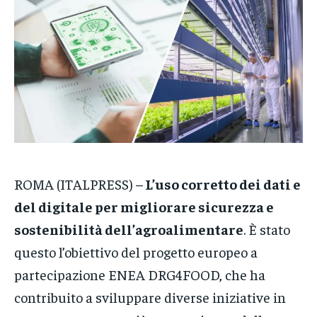
VENETO
VENETO
VENETO
POLITICA
POLITICA
POLITICA
ECONOMIA
ECONOMIA
ECONOMIA
SPORT
SPORT
SPORT
GRUPPO
GRUPPO
GRUPPO
CONTATTI
CONTATTI
CONTATTI
ROMA (ITALPRESS) –
L’uso corretto dei dati e
del digitale per migliorare sicurezza e
sostenibilità dell’agroalimentare
. È stato
questo l’obiettivo del progetto europeo a
partecipazione ENEA DRG4FOOD, che ha
contribuito a sviluppare diverse iniziative in