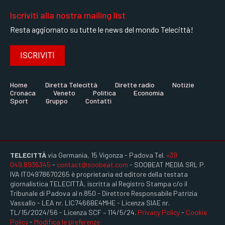
Iscriviti alla nostra mailing list
Resta aggiornato su tutte le news del mondo Telecittà!
ISCRIVITI
Home
Diretta Telecittà
Dirette radio
Notizie
Cronaca
Veneto
Politica
Economia
Sport
Gruppo
Contatti
TELECITTÀ
via Germania, 15 Vigonza - Padova Tel.
+39
049.8936345
-
contact@soobeat.com
- SOOBEAT MEDIA SRL P.
IVA IT04978670265 è proprietaria ed editore della testata
giornalistica TELECITTÀ, iscritta al Registro Stampa c/o il
Tribunale di Padova al n.850 - Direttore Responsabile Patrizia
Vassallo - LEA nr. LIC7466BE4MHE - Licenza SIAE nr.
TL/15/2024/56 - Licenza SCF – 114/5/24.
Privacy Policy
-
Cookie
Policy
-
Modifica le preferenze