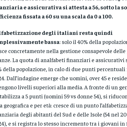
anziaria e assicurativa si attesta a 56, sotto la s
ficienza fissata a 60 su una scala da 0 a 100.
lfabetizzazione degli italiani resta quindi
mplessivamente bassa
: solo il 40% della popolazi
sce concretamente nella gestione consapevole delle
anze. La quota di analfabeti finanziari e assicurativi s
 della popolazione, in calo di due punti percentuali 
4. Dall’indagine emerge che uomini, over 45 e reside
engono livelli superiori alla media. A fronte di un g
stabilizza a 5 punti (uomini 59 vs donne 54), si riducon
a geografica e per età: cresce di un punto l’alfabetiz
anziaria degli abitanti del Sud e delle Isole (54 nel 20
4), e si registra lo stesso incremento tra i giovani in 