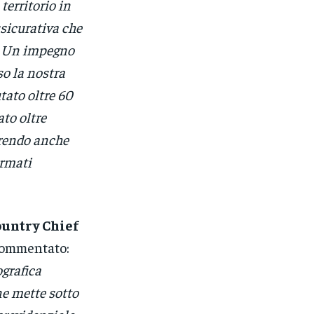
territorio in
sicurativa che
i. Un impegno
so la nostra
ato oltre 60
ato oltre
frendo anche
ormati
ountry Chief
ommentato:
grafica
ne mette sotto