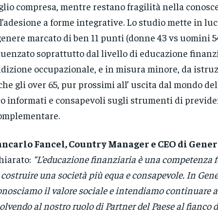
lio compresa, mentre restano fragilità nella conosc
l’adesione a forme integrative. Lo studio mette in lu
genere marcato di ben 11 punti (donne 43 vs uomini 54
luenzato soprattutto dal livello di educazione finanz
dizione occupazionale, e in misura minore, da istruz
he gli over 65, pur prossimi all’ uscita dal mondo del
o informati e consapevoli sugli strumenti di previd
omplementare.
ncarlo Fancel, Country Manager e CEO di Genera
hiarato:
“L’educazione finanziaria è una competenza
 costruire una società più equa e consapevole. In Gene
onosciamo il valore sociale e intendiamo continuare 
olvendo al nostro ruolo di Partner del Paese al fianco d