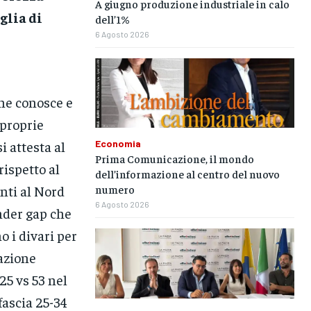
A giugno produzione industriale in calo
oglia di
dell’1%
6 Agosto 2026
one conosce e
 proprie
Economia
i attesta al
Prima Comunicazione, il mondo
rispetto al
dell’informazione al centro del nuovo
numero
nti al Nord
6 Agosto 2026
ender gap che
o i divari per
zazione
25 vs 53 nel
fascia 25-34