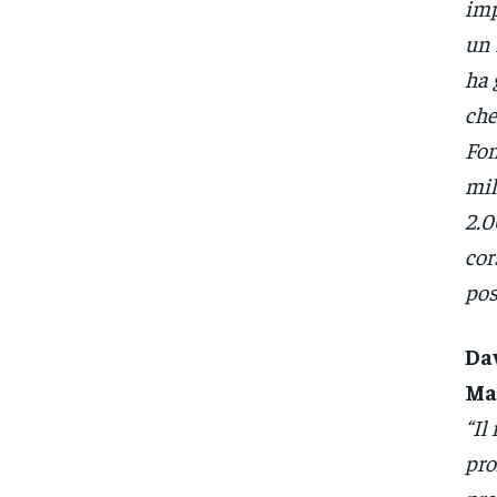
imp
un 
ha 
che
Fon
mil
2.0
cor
pos
Dav
Mar
“Il
pro