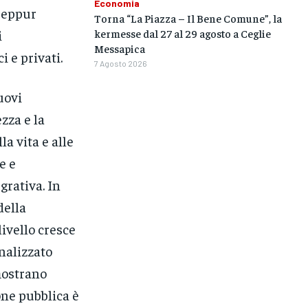
Economia
 seppur
Torna “La Piazza – Il Bene Comune”, la
kermesse dal 27 al 29 agosto a Ceglie
i
Messapica
 e privati.
7 Agosto 2026
uovi
zza e la
a vita e alle
e e
grativa. In
della
livello cresce
nalizzato
mostrano
one pubblica è