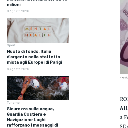
milioni
8 Agosto 2026
Sport
Nuoto di fondo, Italia
d’argento nella staffetta
mista agli Europei di Parigi
8 Agosto 2026
Edufi
RO
Turismo
Al
Sicurezza sulle acque,
Guardia Costiera e
a F
Navigazione Laghi
rafforzano i messaggi di
SD