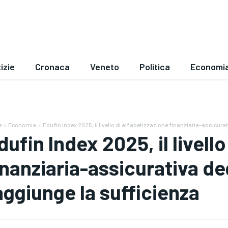
izie
Cronaca
Veneto
Politica
Economi
e
Economia
Edufin Index 2025, il livello di alfabetizzazione finanziaria-assicurati
dufin Index 2025, il livell
inanziaria-assicurativa deg
aggiunge la sufficienza