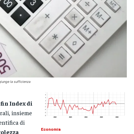
giunge la sufficienza
fin Index di
ali, insieme
ntifica di
Economia
volezza