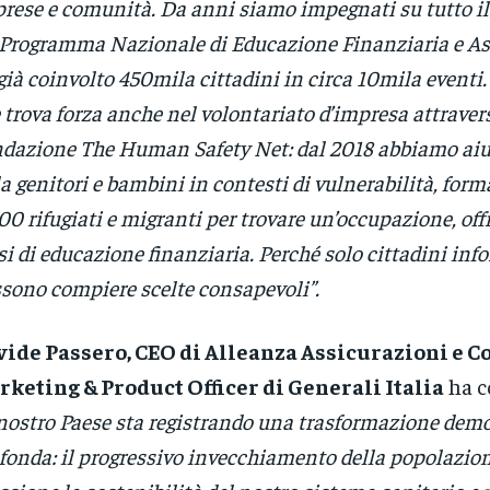
rese e comunità. Da anni siamo impegnati su tutto il 
Programma Nazionale di Educazione Finanziaria e As
già coinvolto 450mila cittadini in circa 10mila event
 trova forza anche nel volontariato d’impresa attraver
dazione The Human Safety Net: dal 2018 abbiamo aiut
a genitori e bambini in contesti di vulnerabilità, form
00 rifugiati e migranti per trovare un’occupazione, of
si di educazione finanziaria. Perché solo cittadini inf
sono compiere scelte consapevoli”.
ide Passero, CEO di Alleanza Assicurazioni e C
keting & Product Officer di Generali Italia
ha c
 nostro Paese sta registrando una trasformazione demo
fonda: il progressivo invecchiamento della popolazio