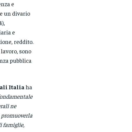
enza e
ce un divario
),
iaria e
ione, reddito.
 lavoro, sono
enza pubblica
li Italia
ha
 fondamentale
rali ne
a promuoverla
i famiglie,