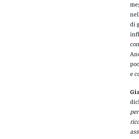
meg
nel
di 
inf
con
Anc
poc
e c
Gia
dic
per
ric
ass