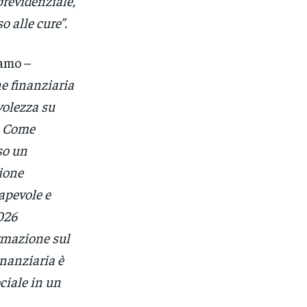
previdenziale,
o alle cure”.
amo –
ne finanziaria
volezza su
i. Come
so un
ione
apevole e
2026
ormazione sul
inanziaria è
ciale in un