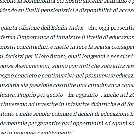
ssione la sostenibilità del nostro sistema sanitario e 
idendo su livelli pensionistici e disponibilità di access
 quarta edizione dell’Edufin Index
– che oggi presenti
ferma l’importanza di innalzare il livello di educazio
 nostri concittadini, e mette in luce la scarsa consape
i decisivi per il loro futuro, quali longevità e pension
eanza Assicurazioni, siamo convinti che solo attraver
egno concreto e continuativo nel promuovere educaz
anziaria sia possibile costruire una cittadinanza cons
lusiva. Proprio per questo – ha aggiunto -, anche nel 
tinueremo ad investire in iniziative didattiche e di f
ritorio e nelle scuole: colmare il deficit di educazione f
damentale per garantire pari opportunità ed equità so
se in profondo cambiamento”.