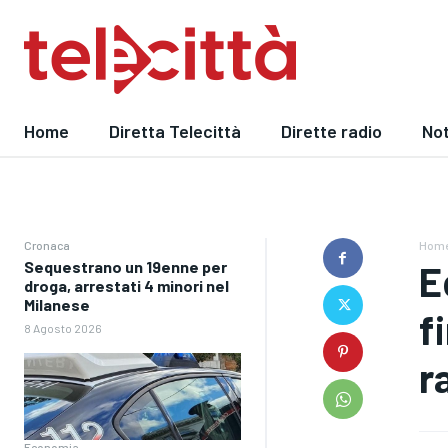
Home
Diretta Telecittà
Dirette radio
Not
Cronaca
Hom
Sequestrano un 19enne per
E
droga, arrestati 4 minori nel
Milanese
f
8 Agosto 2026
r
Economia