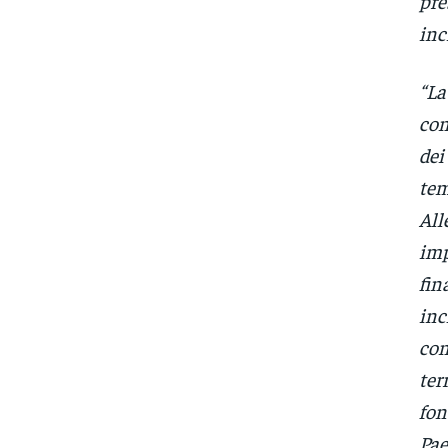
pre
inc
“La
con
dei
tem
All
imp
fin
inc
con
ter
fon
Pae