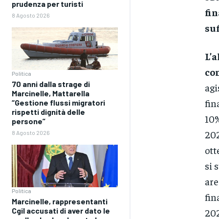
prudenza per turisti
fin
8 Agosto 2026
suf
L’a
co
Politica
70 anni dalla strage di
agi
Marcinelle, Mattarella
fin
“Gestione flussi migratori
rispetti dignità delle
10%
persone”
202
8 Agosto 2026
ott
si 
are
Politica
fin
Marcinelle, rappresentanti
Cgil accusati di aver dato le
202