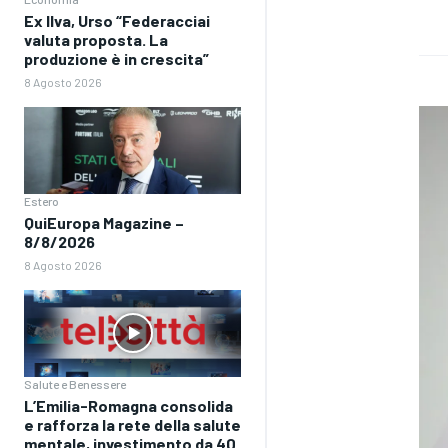
Ex Ilva, Urso “Federacciai
valuta proposta. La
produzione è in crescita”
8 Agosto 2026
Estero
QuiEuropa Magazine –
8/8/2026
8 Agosto 2026
Salute e Benessere
L’Emilia-Romagna consolida
e rafforza la rete della salute
mentale, investimento da 40