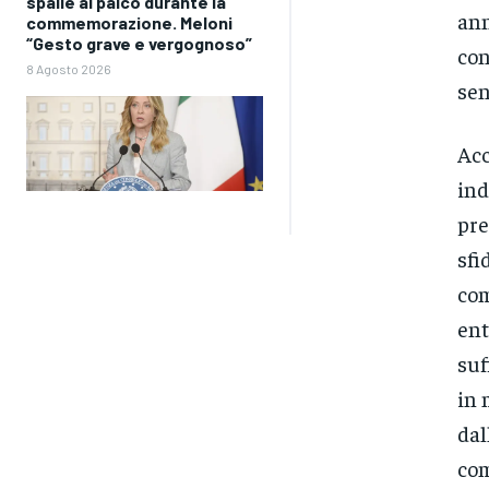
spalle al palco durante la
ann
commemorazione. Meloni
“Gesto grave e vergognoso”
con
8 Agosto 2026
sen
Acc
ind
pre
sfi
com
ent
suf
in 
dal
com