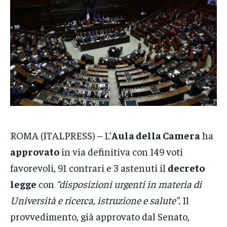
CRONACA
CRONACA
CRONACA
VENETO
VENETO
VENETO
POLITICA
POLITICA
POLITICA
ECONOMIA
ECONOMIA
ECONOMIA
SPORT
SPORT
SPORT
GRUPPO
GRUPPO
GRUPPO
ROMA (ITALPRESS) – L’
Aula della Camera
ha
approvato
in via definitiva con 149 voti
CONTATTI
CONTATTI
CONTATTI
favorevoli, 91 contrari e 3 astenuti il
decreto
legge
con
“disposizioni urgenti in materia di
Università e ricerca, istruzione e salute”.
Il
provvedimento, già approvato dal Senato,