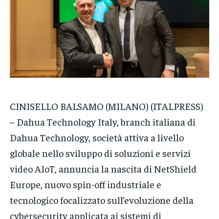
CRONACA
CRONACA
CRONACA
VENETO
VENETO
VENETO
POLITICA
POLITICA
POLITICA
ECONOMIA
ECONOMIA
ECONOMIA
SPORT
SPORT
SPORT
CINISELLO BALSAMO (MILANO) (ITALPRESS)
GRUPPO
GRUPPO
GRUPPO
– Dahua Technology Italy, branch italiana di
CONTATTI
CONTATTI
CONTATTI
Dahua Technology, società attiva a livello
globale nello sviluppo di soluzioni e servizi
video AIoT, annuncia la nascita di NetShield
Europe, nuovo spin-off industriale e
tecnologico focalizzato sull’evoluzione della
cybersecurity applicata ai sistemi di