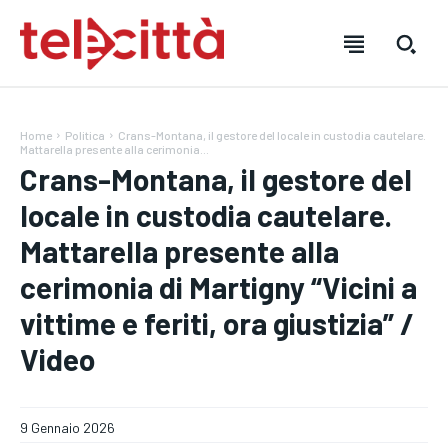
Home
Politica
Crans-Montana, il gestore del locale in custodia cautelare.
Mattarella presente alla cerimonia...
Crans-Montana, il gestore del
locale in custodia cautelare.
Mattarella presente alla
HOME
HOME
HOME
cerimonia di Martigny “Vicini a
DIRETTA TELECITTÀ
DIRETTA TELECITTÀ
DIRETTA TELECITTÀ
vittime e feriti, ora giustizia” /
Video
DIRETTE RADIO
DIRETTE RADIO
DIRETTE RADIO
NOTIZIE
NOTIZIE
NOTIZIE
9 Gennaio 2026
CRONACA
CRONACA
CRONACA