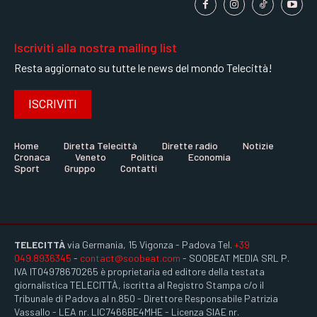
Iscriviti alla nostra mailing list
Resta aggiornato su tutte le news del mondo Telecittà!
ISCRIVITI
Home
Diretta Telecittà
Dirette radio
Notizie
Cronaca
Veneto
Politica
Economia
Sport
Gruppo
Contatti
TELECITTÀ
via Germania, 15 Vigonza - Padova Tel.
+39
049.8936345
-
contact@soobeat.com
- SOOBEAT MEDIA SRL P.
IVA IT04978670265 è proprietaria ed editore della testata
giornalistica TELECITTÀ, iscritta al Registro Stampa c/o il
Tribunale di Padova al n.850 - Direttore Responsabile Patrizia
Vassallo - LEA nr. LIC7466BE4MHE - Licenza SIAE nr.