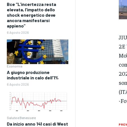
Bce “L’incertezza resta
elevata, l’impatto dello
shock energetico deve
ancora manifestarsi
appieno”
6 Agosto 2026
JI
2E 
Mob
com
Economia
A giugno produzione
202
industriale in calo dell’1%
son
6 Agosto 2026
(IT
-Fo
Salute e Benessere
Da inizio anno 141 casi di West
PREV