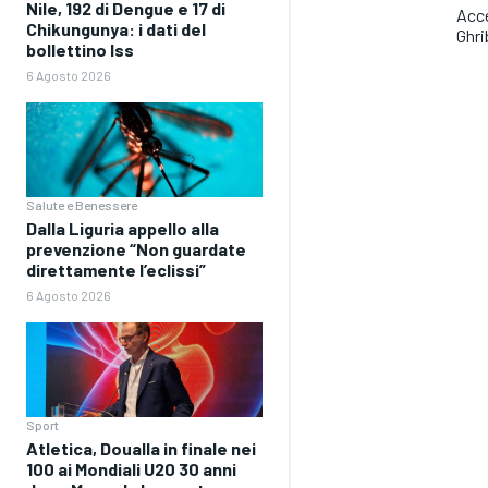
Nile, 192 di Dengue e 17 di
Acce
Chikungunya: i dati del
Ghri
bollettino Iss
6 Agosto 2026
Salute e Benessere
Dalla Liguria appello alla
prevenzione “Non guardate
direttamente l’eclissi”
6 Agosto 2026
Sport
Atletica, Doualla in finale nei
100 ai Mondiali U20 30 anni