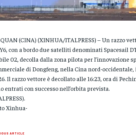
UQUAN (CINA) (XINHUA/ITALPRESS) – Un razzo vet
Y6, con a bordo due satelliti denominati Spacesail D
ile 02, decolla dalla zona pilota per l’innovazione s
merciale di Dongfeng, nella Cina nord-occidentale, 
6. Il razzo vettore è decollato alle 16:23, ora di Pechino
o entrati con successo nell’orbita prevista.
ALPRESS).
to Xinhua-
IOUS ARTICLE