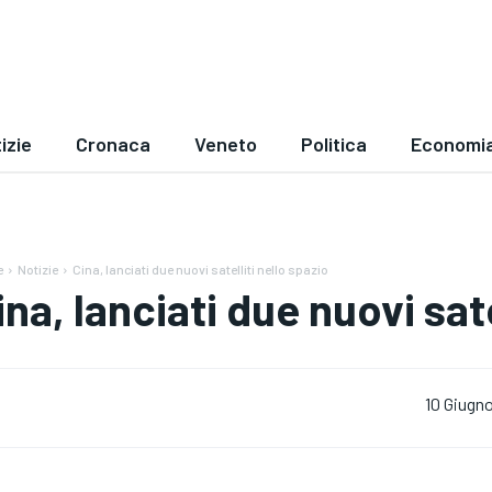
izie
Cronaca
Veneto
Politica
Economi
e
Notizie
Cina, lanciati due nuovi satelliti nello spazio
ina, lanciati due nuovi sate
10 Giugn