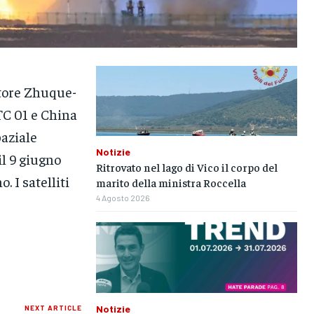
tore Zhuque-
TC 01 e China
paziale
Notizie
il 9 giugno
Ritrovato nel lago di Vico il corpo del
. I satelliti
marito della ministra Roccella
4 Agosto 2026
Notizie
NEXT ARTICLE