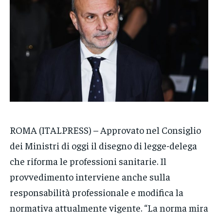
VENETO
VENETO
VENETO
POLITICA
POLITICA
POLITICA
ECONOMIA
ECONOMIA
ECONOMIA
SPORT
SPORT
SPORT
GRUPPO
GRUPPO
GRUPPO
CONTATTI
CONTATTI
CONTATTI
ROMA (ITALPRESS) – Approvato nel Consiglio
dei Ministri di oggi il disegno di legge-delega
che riforma le professioni sanitarie. Il
provvedimento interviene anche sulla
responsabilità professionale e modifica la
normativa attualmente vigente. “La norma mira