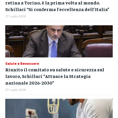
retina a Torino, è la prima volta al mondo.
NOTIZIE
NOTIZIE
NOTIZIE
Schillaci “Si conferma l’eccellenza dell’Italia”
CRONACA
CRONACA
CRONACA
27 Luglio 2026
VENETO
VENETO
VENETO
POLITICA
POLITICA
POLITICA
ECONOMIA
ECONOMIA
ECONOMIA
SPORT
SPORT
SPORT
Salute e Benessere
Riunito il comitato su salute e sicurezza sul
GRUPPO
GRUPPO
GRUPPO
lavoro, Schillaci “Attuare la Strategia
nazionale 2026-2030”
CONTATTI
CONTATTI
CONTATTI
27 Luglio 2026