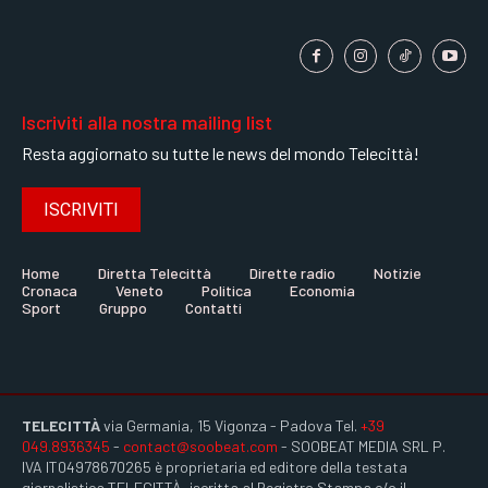
Iscriviti alla nostra mailing list
Resta aggiornato su tutte le news del mondo Telecittà!
ISCRIVITI
Home
Diretta Telecittà
Dirette radio
Notizie
Cronaca
Veneto
Politica
Economia
Sport
Gruppo
Contatti
TELECITTÀ
via Germania, 15 Vigonza - Padova Tel.
+39
049.8936345
-
contact@soobeat.com
- SOOBEAT MEDIA SRL P.
IVA IT04978670265 è proprietaria ed editore della testata
giornalistica TELECITTÀ, iscritta al Registro Stampa c/o il