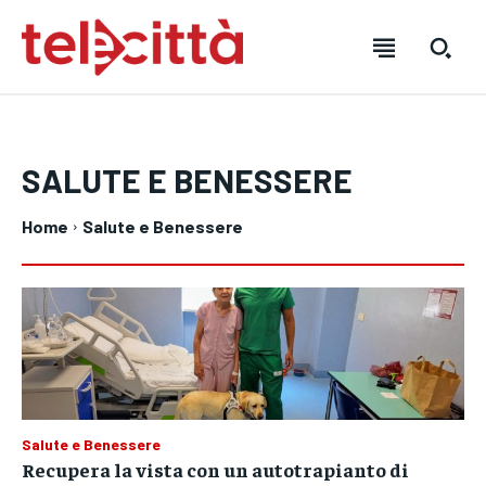
SALUTE E BENESSERE
Home
Salute e Benessere
HOME
HOME
HOME
DIRETTA TELECITTÀ
DIRETTA TELECITTÀ
DIRETTA TELECITTÀ
Salute e Benessere
DIRETTE RADIO
DIRETTE RADIO
DIRETTE RADIO
Recupera la vista con un autotrapianto di