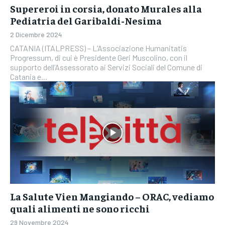
Supereroi in corsia, donato Murales alla
Pediatria del Garibaldi-Nesima
2 Dicembre 2024
CATANIA (ITALPRESS) – L’Associazione Humanitatis
Progressum, di cui è Presidente Geri Muscolino, con il
supporto dell’Assessorato ai Servizi Sociali del Comune di
Catania e...
La Salute Vien Mangiando – ORAC, vediamo
quali alimenti ne sono ricchi
29 Novembre 2024