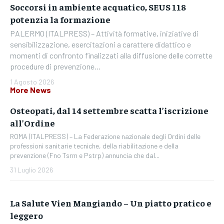
Soccorsi in ambiente acquatico, SEUS 118
potenzia la formazione
PALERMO (ITALPRESS) – Attività formative, iniziative di
sensibilizzazione, esercitazioni a carattere didattico e
momenti di confronto finalizzati alla diffusione delle corrette
procedure di prevenzione...
1 Agosto 2026
More News
Osteopati, dal 14 settembre scatta l’iscrizione
all’Ordine
ROMA (ITALPRESS) – La Federazione nazionale degli Ordini delle
professioni sanitarie tecniche, della riabilitazione e della
prevenzione (Fno Tsrm e Pstrp) annuncia che dal...
31 Luglio 2026
La Salute Vien Mangiando – Un piatto pratico e
leggero