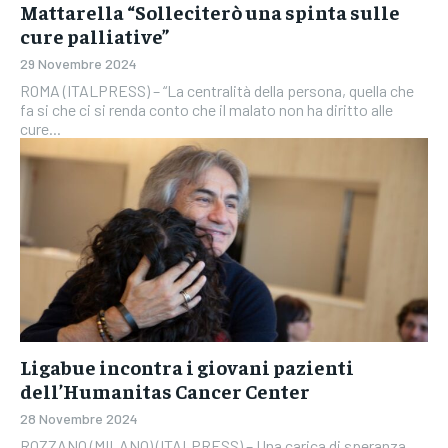
Mattarella “Solleciterò una spinta sulle
cure palliative”
29 Novembre 2024
ROMA (ITALPRESS) – “La centralità della persona, quella che
fa si che ci si renda conto che il malato non ha diritto alle
cure...
Ligabue incontra i giovani pazienti
dell’Humanitas Cancer Center
28 Novembre 2024
ROZZANO (MILANO) (ITALPRESS) – Una carica di speranza,