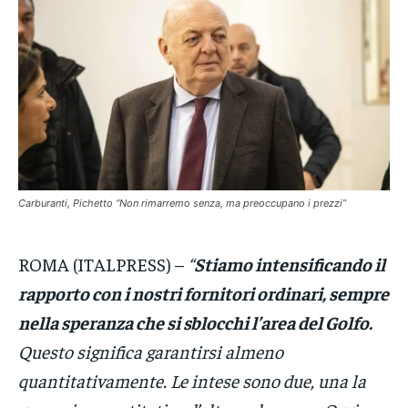
VENETO
VENETO
VENETO
POLITICA
POLITICA
POLITICA
ECONOMIA
ECONOMIA
ECONOMIA
SPORT
SPORT
SPORT
GRUPPO
GRUPPO
GRUPPO
Carburanti, Pichetto “Non rimarremo senza, ma preoccupano i prezzi”
CONTATTI
CONTATTI
CONTATTI
ROMA (ITALPRESS) –
“
Stiamo intensificando il
rapporto con i nostri fornitori ordinari, sempre
nella speranza che si sblocchi l’area del Golfo.
Questo significa garantirsi almeno
quantitativamente. Le intese sono due, una la