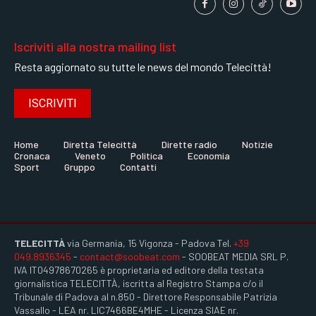
Iscriviti alla nostra mailing list
Resta aggiornato su tutte le news del mondo Telecittà!
ISCRIVITI
Home
Diretta Telecittà
Dirette radio
Notizie
Cronaca
Veneto
Politica
Economia
Sport
Gruppo
Contatti
TELECITTÀ
via Germania, 15 Vigonza - Padova Tel.
+39
049.8936345
-
contact@soobeat.com
- SOOBEAT MEDIA SRL P.
IVA IT04978670265 è proprietaria ed editore della testata
giornalistica TELECITTÀ, iscritta al Registro Stampa c/o il
Tribunale di Padova al n.850 - Direttore Responsabile Patrizia
Vassallo - LEA nr. LIC7466BE4MHE - Licenza SIAE nr.