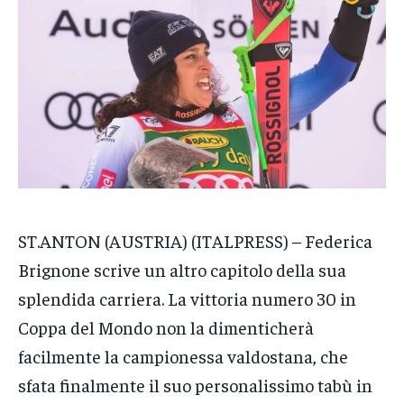
VENETO
VENETO
VENETO
POLITICA
POLITICA
POLITICA
ECONOMIA
ECONOMIA
ECONOMIA
SPORT
SPORT
SPORT
GRUPPO
GRUPPO
GRUPPO
CONTATTI
CONTATTI
CONTATTI
ST.ANTON (AUSTRIA) (ITALPRESS) – Federica
Brignone scrive un altro capitolo della sua
splendida carriera. La vittoria numero 30 in
Coppa del Mondo non la dimenticherà
facilmente la campionessa valdostana, che
sfata finalmente il suo personalissimo tabù in