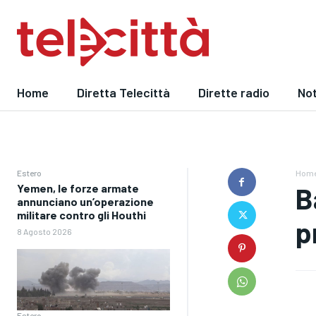
Home
Diretta Telecittà
Dirette radio
Not
Estero
Hom
Yemen, le forze armate
B
annunciano un’operazione
militare contro gli Houthi
p
8 Agosto 2026
Estero