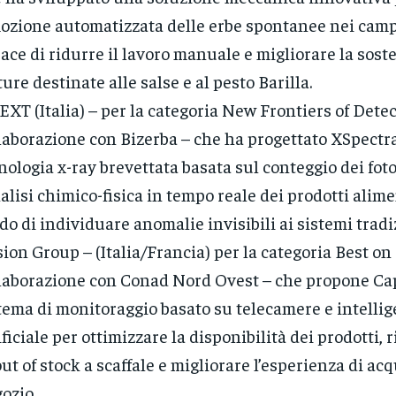
ozione automatizzata delle erbe spontanee nei campi 
ace di ridurre il lavoro manuale e migliorare la soste
ture destinate alle salse e al pesto Barilla.
XT (Italia) – per la categoria New Frontiers of Detec
laborazione con Bizerba – che ha progettato XSpectr
nologia x-ray brevettata basata sul conteggio dei fot
nalisi chimico-fisica in tempo reale dei prodotti alime
do di individuare anomalie invisibili ai sistemi tradi
ion Group – (Italia/Francia) per la categoria Best on 
laborazione con Conad Nord Ovest – che propone Ca
tema di monitoraggio basato su telecamere e intelli
ificiale per ottimizzare la disponibilità dei prodotti, r
out of stock a scaffale e migliorare l’esperienza di acq
ozio.