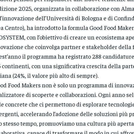
dizione 2025, organizzata in collaborazione con Alm
l’innovazione dell’Università di Bologna e di Confin
a Centro), ha introdotto la formula Good Food Maker
SYSTEM, con l’obiettivo di creare un ecosistema ape
ovazione che coinvolga partner e stakeholder della fi
st’anno il programma ha registrato 288 candidature 
5 continenti, con una significativa crescita della par
liana (24%, il valore più alto di sempre).
od Food Makers non è solo un programma di innovaz
alizzatore di scoperte e collaborazioni. Ogni anno s
de concrete che ci permettono di esplorare tecnologi
rgenti, accelerando l’adozione delle soluzioni più p
o stesso tempo, promuoviamo una cultura più aperta
laborativa, capace di trasformare il modo in cui affr