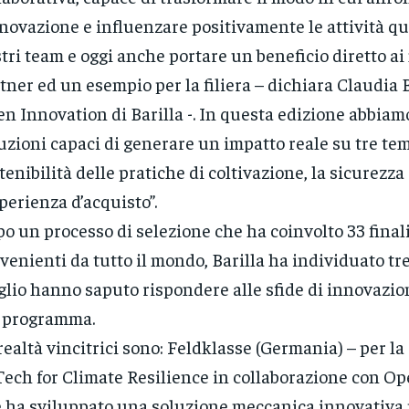
nnovazione e influenzare positivamente le attività q
tri team e oggi anche portare un beneficio diretto ai
tner ed un esempio per la filiera – dichiara Claudia B
n Innovation di Barilla -. In questa edizione abbiam
uzioni capaci di generare un impatto reale su tre temi
tenibilità delle pratiche di coltivazione, la sicurezz
sperienza d’acquisto”.
o un processo di selezione che ha coinvolto 33 final
venienti da tutto il mondo, Barilla ha individuato tr
lio hanno saputo rispondere alle sfide di innovazio
 programma.
realtà vincitrici sono: Feldklasse (Germania) – per la
ech for Climate Resilience in collaborazione con Op
 ha sviluppato una soluzione meccanica innovativa 