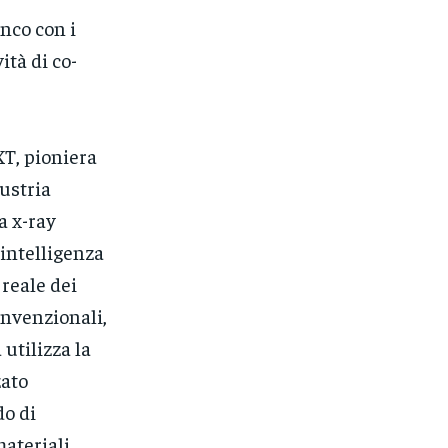
anco con i
ità di co-
XT, pioniera
dustria
a x-ray
 intelligenza
 reale dei
onvenzionali,
utilizza la
zato
do di
ateriali.