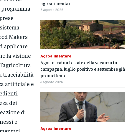
agroalimentari
il programma
8 Agosto 2026
mprese
 sistema
Food Makers
ad applicare
no la visione
Agroalimentare
Agosto traina l’estate della vacanza in
l’agricoltura
campagna, luglio positivo e settembre già
 tracciabilità
promettente
3 Agosto 2026
a artificiale e
redienti
zza dei
reazione di
nessi e
Agroalimentare
imentari.