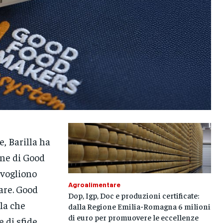
, Barilla ha
one di Good
 vogliono
Agroalimentare
are. Good
Dop, Igp, Doc e produzioni certificate:
la che
dalla Regione Emilia-Romagna 6 milioni
di euro per promuovere le eccellenze
 di sfide