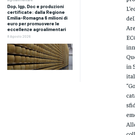
Dop, Igp, Doc e produzioni
L’e
certificate: dalla Regione
del
Emilia-Romagna 6 milioni di
euro per promuovere le
Are
eccellenze agroalimentari
ECO
8 Agosto 2026
inn
Que
in 
ita
“Go
cat
sfi
eme
All
col