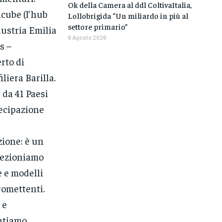
Ok della Camera al ddl ColtivaItalia,
acube (l’hub
Lollobrigida “Un miliardo in più al
settore primario”
dustria Emilia
6 Agosto 2026
s –
rto di
liera Barilla.
da 41 Paesi
tecipazione
ione: è un
elezioniamo
e e modelli
romettenti.
 e
ontiamo