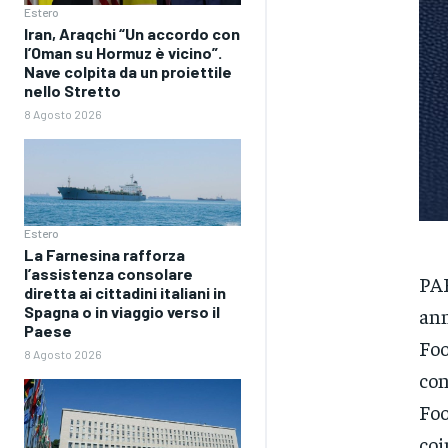
Estero
Iran, Araqchi “Un accordo con
l’Oman su Hormuz è vicino”.
Nave colpita da un proiettile
nello Stretto
8 Agosto 2026
Estero
La Farnesina rafforza
l’assistenza consolare
PAR
diretta ai cittadini italiani in
Spagna o in viaggio verso il
ann
Paese
Foo
8 Agosto 2026
con
Foo
coi