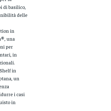
di basilico,
nibilità delle
tion in
a®, una
oni per
ntari, in
zionali.
Shelf in
ptana, un
genza
idurre i casi
uisto in