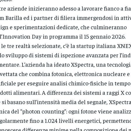
tre aziende inizieranno adesso a lavorare fianco a fi
m Barilla ed i partner di filiera immergendosi in attiv
ign e sperimentazioni dedicate, che culmineranno
l’Innovation Day in programma il 15 gennaio 2026.
 le tre realtà selezionate, c’è la startup italiana XNE
lo sviluppo di sistemi di ispezione avanzata per l’in
mentare. L’azienda ha ideato XSpectra, una tecnologi
vettata che combina fotonica, elettronica nucleare e
ificiale per eseguire analisi chimico-fisiche in tempo
dotti alimentari. A differenza dei sistemi a raggi X c
 si basano sull’intensità media del segnale, XSpectra 
nica del “photon counting”: ogni fotone viene analiz
golarmente fino a 1.024 livelli energetici, permetten
onoscere differenze minime nella composizione dei m