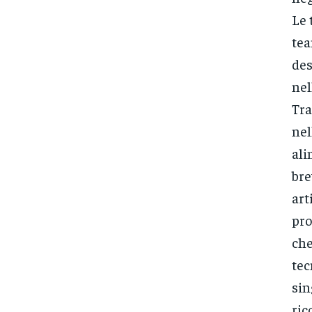
Le 
tea
des
nel
Tra
nel
ali
bre
art
pro
che
tec
sin
ric