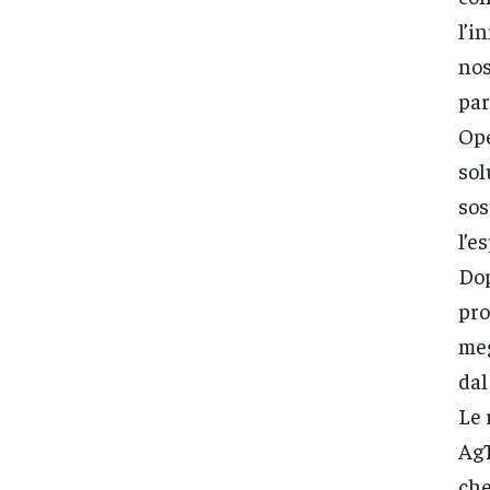
l’i
nos
par
Ope
sol
sos
l’e
Dop
pro
meg
dal
Le 
AgT
che