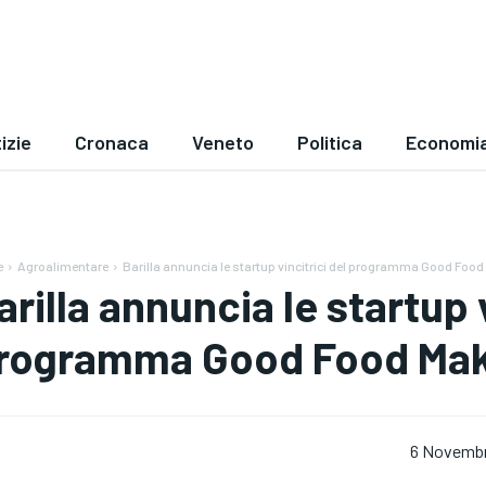
izie
Cronaca
Veneto
Politica
Economi
e
Agroalimentare
Barilla annuncia le startup vincitrici del programma Good Foo
arilla annuncia le startup v
rogramma Good Food Mak
6 Novemb