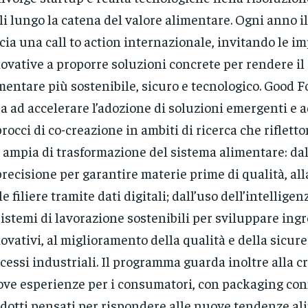
li lungo la catena del valore alimentare. Ogni anno 
cia una call to action internazionale, invitando le i
ovative a proporre soluzioni concrete per rendere il
mentare più sostenibile, sicuro e tecnologico. Good 
a ad accelerare l’adozione di soluzioni emergenti e 
rocci di co-creazione in ambiti di ricerca che rifletto
 ampia di trasformazione del sistema alimentare: dal
precisione per garantire materie prime di qualità, alla
le filiere tramite dati digitali; dall’uso dell’intelligenz
sistemi di lavorazione sostenibili per sviluppare ing
ovativi, al miglioramento della qualità e della sicure
cessi industriali. Il programma guarda inoltre alla c
ve esperienze per i consumatori, con packaging con
dotti pensati per rispondere alle nuove tendenze al