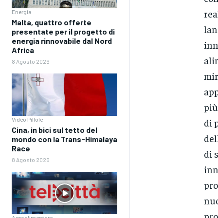
rea
Energia
Malta, quattro offerte
lan
presentate per il progetto di
energia rinnovabile dal Nord
inn
Africa
ali
8 Agosto 2026
mir
app
più
Video Pillole
di 
Cina, in bici sul tetto del
del
mondo con la Trans-Himalaya
Race
di 
8 Agosto 2026
inn
pro
nuo
pro
Agroalimentare