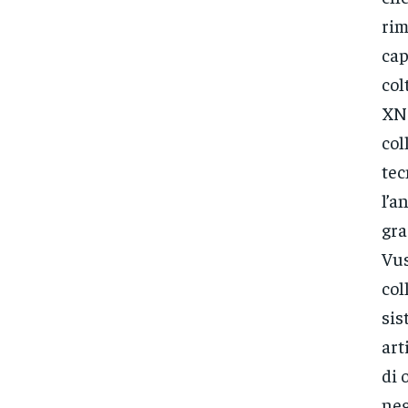
rim
cap
col
XNE
col
tec
l’a
gra
Vus
col
sis
art
di 
neg