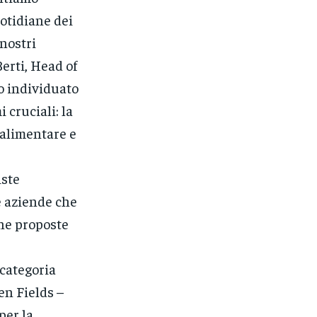
uotidiane dei
 nostri
erti, Head of
o individuato
 cruciali: la
a alimentare e
iste
e aziende che
ne proposte
 categoria
en Fields –
per la