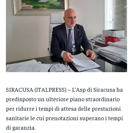
VENETO
VENETO
VENETO
POLITICA
POLITICA
POLITICA
ECONOMIA
ECONOMIA
ECONOMIA
SPORT
SPORT
SPORT
GRUPPO
GRUPPO
GRUPPO
CONTATTI
CONTATTI
CONTATTI
SIRACUSA (ITALPRESS) – L’Asp di Siracusa ha
predisposto un ulteriore piano straordinario
per ridurre i tempi di attesa delle prestazioni
sanitarie le cui prenotazioni superano i tempi
di garanzia.