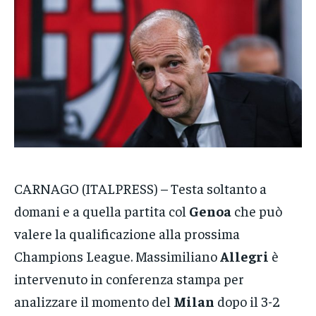
VENETO
VENETO
VENETO
POLITICA
POLITICA
POLITICA
ECONOMIA
ECONOMIA
ECONOMIA
SPORT
SPORT
SPORT
GRUPPO
GRUPPO
GRUPPO
CONTATTI
CONTATTI
CONTATTI
CARNAGO (ITALPRESS) – Testa soltanto a
domani e a quella partita col
Genoa
che può
valere la qualificazione alla prossima
Champions League. Massimiliano
Allegri
è
intervenuto in conferenza stampa per
analizzare il momento del
Milan
dopo il 3-2