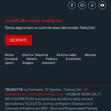
Iscriviti alla nostra mailing list
Resta aggiornato su tutte le news del mondo Telecittà!
ISCRIVITI
Home
Diretta Telecittà
Dirette radio
Notizie
Cronaca
Veneto
Politica
Economia
Sport
Gruppo
Contatti
TELECITTÀ
via Germania, 15 Vigonza - Padova Tel.
+39
049.8936345
-
contact@soobeat.com
- SOOBEAT MEDIA SRL P.
IVA IT04978670265 è proprietaria ed editore della testata
giornalistica TELECITTÀ, iscritta al Registro Stampa c/o il
Tribunale di Padova al n.850 - Direttore Responsabile Patrizia