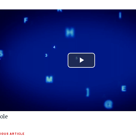
Play
Video
lole
IOUS ARTICLE