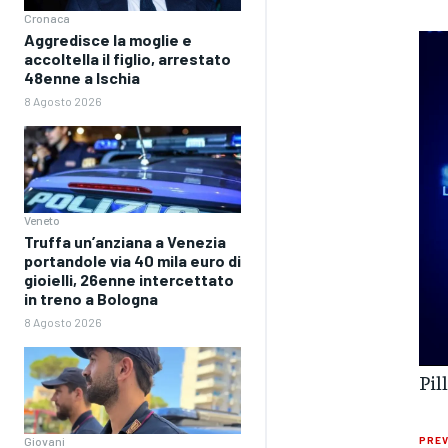
Cronaca
Aggredisce la moglie e
accoltella il figlio, arrestato
48enne a Ischia
8 Agosto 2026
Veneto
Truffa un’anziana a Venezia
portandole via 40 mila euro di
gioielli, 26enne intercettato
in treno a Bologna
8 Agosto 2026
Pil
Giovani
PREV