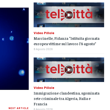
SPORT
SPORT
SPORT
GRUPPO
GRUPPO
GRUPPO
CONTATTI
CONTATTI
CONTATTI
Video Pillole
Marcinelle, Fidanza “Istituita giornata
europea vittime sul lavoro l’8 agosto”
8 Agosto 2026
Video Pillole
Immigrazione clandestina, sgominata
rete criminale tra Algeria, Italia e
Francia
NEXT ARTICLE
6 Agosto 2026