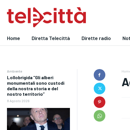
Home
Diretta Telecittà
Dirette radio
Not
Ambiente
Hom
Lollobrigida “Gli alberi
A
monumentali sono custodi
della nostra storia e del
nostro territorio”
8 Agosto 2026