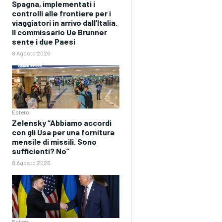
Spagna, implementati i
controlli alle frontiere per i
viaggiatori in arrivo dall’Italia.
Il commissario Ue Brunner
sente i due Paesi
8 Agosto 2026
Estero
Zelensky “Abbiamo accordi
con gli Usa per una fornitura
mensile di missili. Sono
sufficienti? No”
8 Agosto 2026
Estero