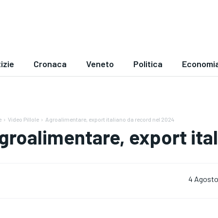
izie
Cronaca
Veneto
Politica
Economi
e
Video Pillole
Agroalimentare, export italiano da record nel 2024
groalimentare, export ita
4 Agosto