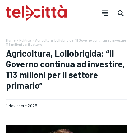
Home
Politica
Agricoltura, Lollobrigida: “Il Governo continua ad investire,
113 milioni per il settore...
Agricoltura, Lollobrigida: “Il
Governo continua ad investire,
HOME
HOME
HOME
113 milioni per il settore
primario”
DIRETTA TELECITTÀ
DIRETTA TELECITTÀ
DIRETTA TELECITTÀ
DIRETTE RADIO
DIRETTE RADIO
DIRETTE RADIO
1 Novembre 2025
NOTIZIE
NOTIZIE
NOTIZIE
CRONACA
CRONACA
CRONACA