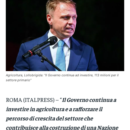
VENETO
VENETO
VENETO
POLITICA
POLITICA
POLITICA
ECONOMIA
ECONOMIA
ECONOMIA
SPORT
SPORT
SPORT
GRUPPO
GRUPPO
GRUPPO
CONTATTI
CONTATTI
CONTATTI
Agricoltura, Lollobrigida: “Il Governo continua ad investire, 113 milioni per il
settore primario”
ROMA (ITALPRESS) – “
Il Governo continua a
investire in agricoltura e a rafforzare il
percorso di crescita del settore che
contribuisce alla costruzione di una Nazione