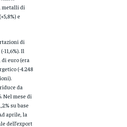
 metalli di
(+5,8%) e
rtazioni di
(-11,6%). Il
 di euro (era
rgetico (-4.248
oni).
 riduce da
5. Nel mese di
1,2% su base
d aprile, la
le dell’export