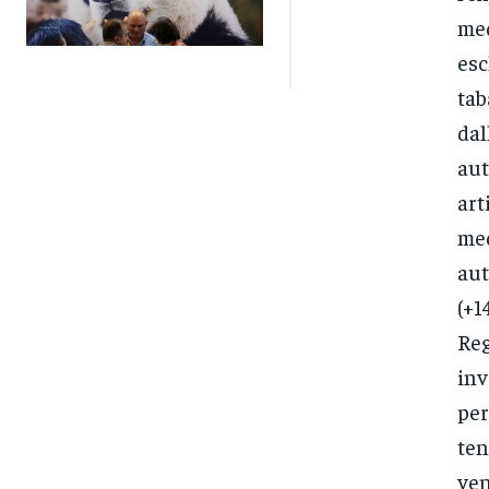
med
esc
tab
dal
aut
art
med
aut
(+1
Reg
inv
per
ten
ven