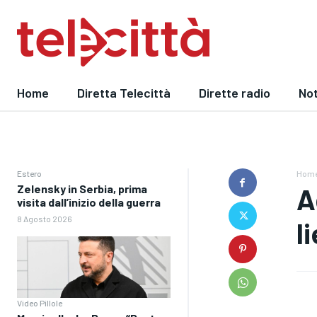
Home
Diretta Telecittà
Dirette radio
Not
Estero
Hom
Zelensky in Serbia, prima
A
visita dall’inizio della guerra
8 Agosto 2026
l
Video Pillole