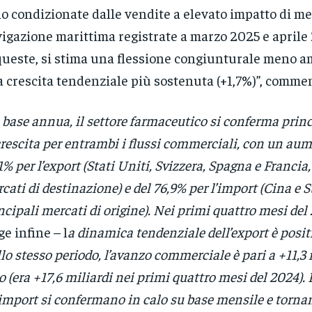
o condizionate dalle vendite a elevato impatto di me
igazione marittima registrate a marzo 2025 e aprile 
queste, si stima una flessione congiunturale meno am
 crescita tendenziale più sostenuta (+1,7%)”, comment
 base annua, il settore farmaceutico si conferma prin
crescita per entrambi i flussi commerciali, con un aum
1% per l’export (Stati Uniti, Svizzera, Spagna e Francia,
cati di destinazione) e del 76,9% per l’import (Cina e St
ncipali mercati di origine). Nei primi quattro mesi del
ge infine – l
a dinamica tendenziale dell’export è positi
lo stesso periodo, l’avanzo commerciale è pari a +11,3 
o (era +17,6 miliardi nei primi quattro mesi del 2024). 
’import si confermano in calo su base mensile e tornan