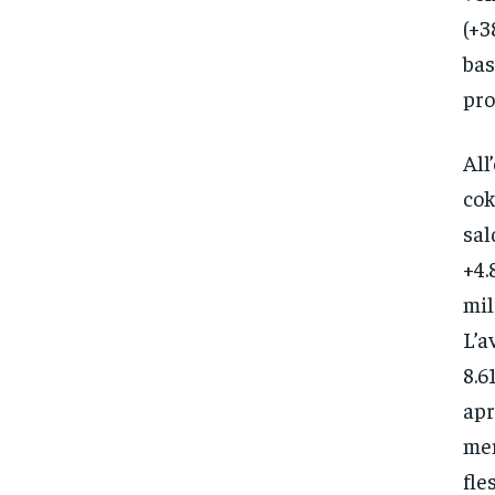
(+3
bas
pro
All
cok
sal
+4.
mil
L’a
8.6
apr
men
fle