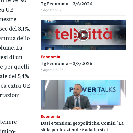
Tg Economia – 3/8/2026
rea UE
3 Agosto 2026
imestre
sce del 3,1%,
 annua dello
olume. La
tesi di un
Economia
Tg Economia – 3/8/2026
e per quelli
3 Agosto 2026
ale del 5,4%
rea extra UE
ortazioni
Economia
stenere
Dazi e tensioni geopolitiche, Comisi “La
sfida per le aziende è adattarsi ai
himico-