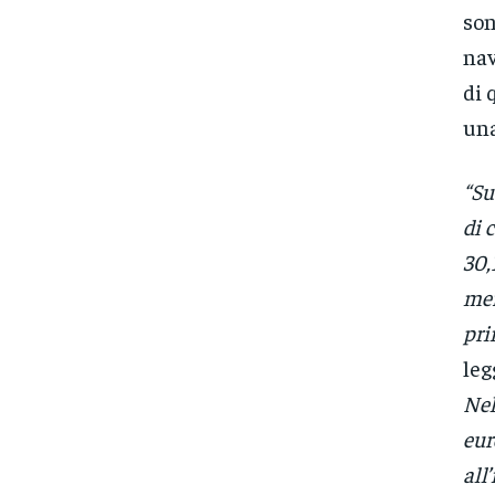
son
nav
di 
una
“Su
di 
30,
mer
pri
leg
Nel
eur
all