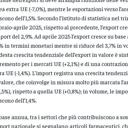
rea extra UE (-7,0%), mentre le esportazioni verso l’a
scono dell’1,5%. Secondo l’Istituto di statistica nel tr
braio-aprile 2025, rispetto al precedente, l’export cre
mport del 2,9%. Ad aprile 2025 l’export cresce su base
% in termini monetari mentre si riduce del 3,7% in v
esta crescita tendenziale dell’export in valore è sin
remento per i mercati UE (+2,1%) e di una contrazion
ra UE (-1,4%). L’import registra una crescita tendenzi
valore, che coinvolge in misura molto più marcata l’a
1,5%), rispetto a quella UE (+0,8%); in volume, le imp
scono dell’1,4%.
base annua, tra i settori che più contribuiscono a so
xport nazionale si segnalano: articoli farmaceutici, c