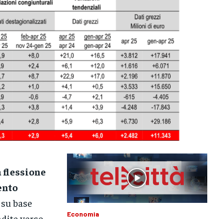
a flessione
ento
 su base
Economia
ndite verso