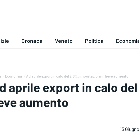
izie
Cronaca
Veneto
Politica
Economi
e
Economia
Ad aprile export in calo del 2,8%, importazioni in lieve aumento
d aprile export in calo del
ieve aumento
13 Giugn