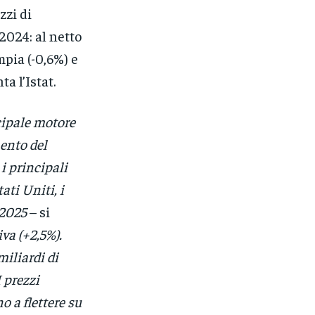
zzi di
2024: al netto
pia (-0,6%) e
a l’Istat.
cipale motore
ento del
 i principali
ati Uniti, i
 2025
– si
va (+2,5%).
miliardi di
I prezzi
o a flettere su