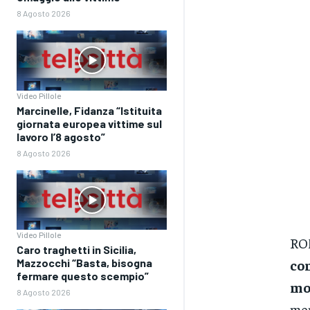
8 Agosto 2026
Video Pillole
Marcinelle, Fidanza “Istituita
giornata europea vittime sul
lavoro l’8 agosto”
8 Agosto 2026
Video Pillole
RO
Caro traghetti in Sicilia,
con
Mazzocchi “Basta, bisogna
fermare questo scempio”
mo
8 Agosto 2026
men