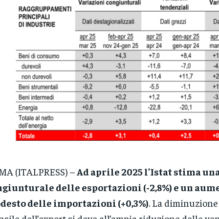
MA (ITALPRESS) –
Ad aprile 2025 l’Istat stima un
giunturale delle esportazioni (-2,8%) e un aum
desto delle importazioni (+0,3%)
. La diminuzione
sile dell’export si deve all’ampia riduzione delle ve