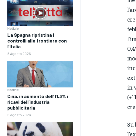
l’a
cre
feb
Notizie
La Spagna ripristina i
l’i
controlli alle frontiere con
l’Italia
0,4
8 Agosto 2026
mod
inc
ext
in 
Notizie
(+1
Cina, in aumento dell’11,3% i
ricavi dell’industria
cre
pubblicitaria
8 Agosto 2026
Su 
l’e