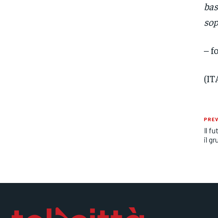
bas
sop
– f
(IT
PREV
Il f
il g