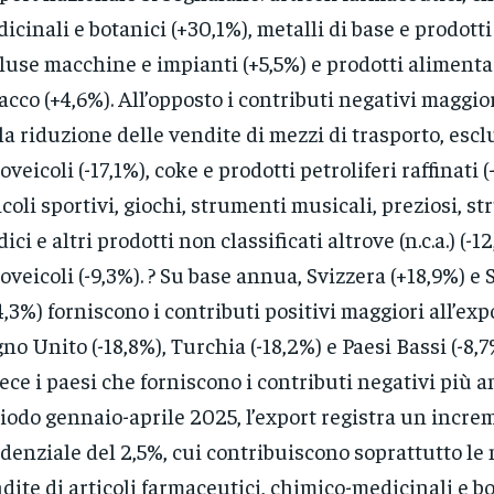
icinali e botanici (+30,1%), metalli di base e prodotti
luse macchine e impianti (+5,5%) e prodotti alimenta
acco (+4,6%). All’opposto i contributi negativi maggio
la riduzione delle vendite di mezzi di trasporto, escl
oveicoli (-17,1%), coke e prodotti petroliferi raffinati (
icoli sportivi, giochi, strumenti musicali, preziosi, s
ici e altri prodotti non classificati altrove (n.c.a.) (-1
oveicoli (-9,3%). ? Su base annua, Svizzera (+18,9%) e
4,3%) forniscono i contributi positivi maggiori all’exp
no Unito (-18,8%), Turchia (-18,2%) e Paesi Bassi (-8,
ece i paesi che forniscono i contributi negativi più a
iodo gennaio-aprile 2025, l’export registra un incre
denziale del 2,5%, cui contribuiscono soprattutto le
dite di articoli farmaceutici, chimico-medicinali e b