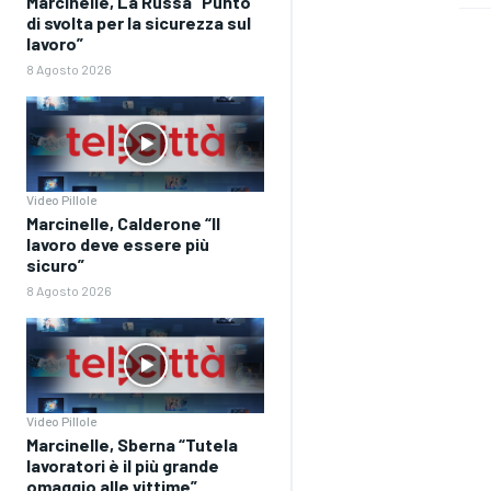
Marcinelle, La Russa “Punto
di svolta per la sicurezza sul
lavoro”
8 Agosto 2026
Video Pillole
Marcinelle, Calderone “Il
lavoro deve essere più
sicuro”
8 Agosto 2026
Video Pillole
Marcinelle, Sberna “Tutela
lavoratori è il più grande
omaggio alle vittime”