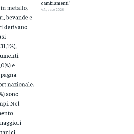
cambiamenti”
 in metallo,
4 Agosto 2026
ri, bevande e
ri derivano
usi
-31,1%),
trumenti
2,0%) e
 Spagna
ort nazionale.
7%) sono
mpi. Nel
mento
 maggiori
otanici