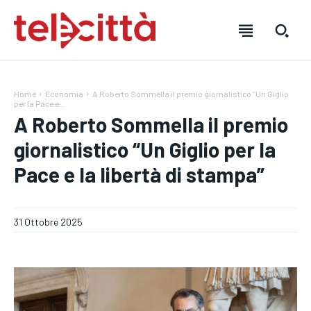
Home
Economia
A Roberto Sommella il premio giornalistico “Un Giglio
per la Pace e...
A Roberto Sommella il premio
giornalistico “Un Giglio per la
Pace e la libertà di stampa”
HOME
HOME
HOME
DIRETTA TELECITTÀ
DIRETTA TELECITTÀ
DIRETTA TELECITTÀ
31 Ottobre 2025
DIRETTE RADIO
DIRETTE RADIO
DIRETTE RADIO
NOTIZIE
NOTIZIE
NOTIZIE
CRONACA
CRONACA
CRONACA