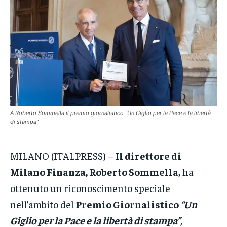
VENETO
VENETO
VENETO
POLITICA
POLITICA
POLITICA
ECONOMIA
ECONOMIA
ECONOMIA
SPORT
SPORT
SPORT
GRUPPO
GRUPPO
GRUPPO
A Roberto Sommella il premio giornalistico “Un Giglio per la Pace e la libertà
CONTATTI
CONTATTI
CONTATTI
di stampa”
MILANO (ITALPRESS) –
Il direttore di
Milano Finanza, Roberto Sommella,
ha
ottenuto un riconoscimento speciale
nell’ambito del
Premio Giornalistico
“Un
Giglio per la Pace e la libertà di stampa”,