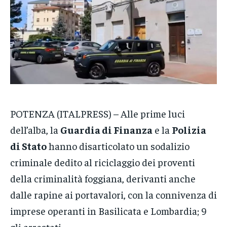
POLITICA
POLITICA
POLITICA
ECONOMIA
ECONOMIA
ECONOMIA
SPORT
SPORT
SPORT
GRUPPO
GRUPPO
GRUPPO
CONTATTI
CONTATTI
CONTATTI
POTENZA (ITALPRESS) – Alle prime luci
dell’alba, la
Guardia di Finanza
e la
Polizia
di Stato
hanno disarticolato un sodalizio
criminale dedito al riciclaggio dei proventi
della criminalità foggiana, derivanti anche
dalle rapine ai portavalori, con la connivenza di
imprese operanti in Basilicata e Lombardia; 9
gli arrestati.