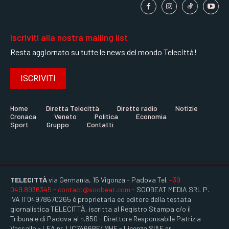
Iscriviti alla nostra mailing list
Resta aggiornato su tutte le news del mondo Telecittà!
ISCRIVITI
Home
Diretta Telecittà
Dirette radio
Notizie
Cronaca
Veneto
Politica
Economia
Sport
Gruppo
Contatti
TELECITTÀ
via Germania, 15 Vigonza - Padova Tel.
+39
049.8936345
-
contact@soobeat.com
- SOOBEAT MEDIA SRL P.
IVA IT04978670265 è proprietaria ed editore della testata
giornalistica TELECITTÀ, iscritta al Registro Stampa c/o il
Tribunale di Padova al n.850 - Direttore Responsabile Patrizia
Vassallo - LEA nr. LIC7466BE4MHE - Licenza SIAE nr.