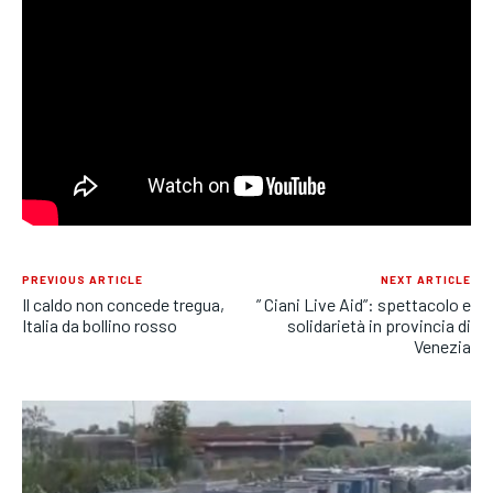
POLITICA
POLITICA
POLITICA
ECONOMIA
ECONOMIA
ECONOMIA
SPORT
SPORT
SPORT
GRUPPO
GRUPPO
GRUPPO
CONTATTI
CONTATTI
CONTATTI
PREVIOUS ARTICLE
NEXT ARTICLE
Il caldo non concede tregua,
” Ciani Live Aid”: spettacolo e
Italia da bollino rosso
solidarietà in provincia di
Venezia