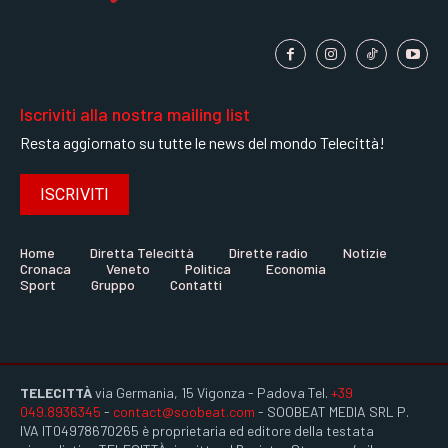
Iscriviti alla nostra mailing list
Resta aggiornato su tutte le news del mondo Telecittà!
ISCRIVITI
Home
Diretta Telecittà
Dirette radio
Notizie
Cronaca
Veneto
Politica
Economia
Sport
Gruppo
Contatti
TELECITTÀ
via Germania, 15 Vigonza - Padova Tel.
+39
049.8936345
-
contact@soobeat.com
- SOOBEAT MEDIA SRL P.
IVA IT04978670265 è proprietaria ed editore della testata