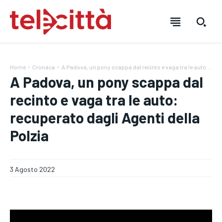
Home
Cronaca
A Padova, un pony scappa dal recinto e vaga tra le auto:...
A Padova, un pony scappa dal
recinto e vaga tra le auto:
HOME
HOME
HOME
recuperato dagli Agenti della
DIRETTA TELECITTÀ
DIRETTA TELECITTÀ
DIRETTA TELECITTÀ
Polzia
DIRETTE RADIO
DIRETTE RADIO
DIRETTE RADIO
NOTIZIE
NOTIZIE
NOTIZIE
3 Agosto 2022
CRONACA
CRONACA
CRONACA
VENETO
VENETO
VENETO