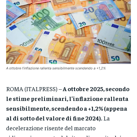
VENETO
VENETO
VENETO
POLITICA
POLITICA
POLITICA
ECONOMIA
ECONOMIA
ECONOMIA
SPORT
SPORT
SPORT
GRUPPO
GRUPPO
GRUPPO
A ottobre l’inflazione rallenta sensibilmente scendendo a +1,2%
CONTATTI
CONTATTI
CONTATTI
ROMA (ITALPRESS) –
A ottobre 2025, secondo
le stime preliminari, l’inflazione rallenta
sensibilmente, scendendo a +1,2% (appena
al di sotto del valore di fine 2024).
La
decelerazione risente del marcato