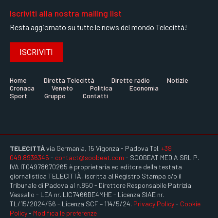
Iscriviti alla nostra mailing list
Resta aggiornato su tutte le news del mondo Telecittà!
ISCRIVITI
Home
Diretta Telecittà
Dirette radio
Notizie
Cronaca
Veneto
Politica
Economia
Sport
Gruppo
Contatti
TELECITTÀ
via Germania, 15 Vigonza - Padova Tel.
+39
049.8936345
-
contact@soobeat.com
- SOOBEAT MEDIA SRL P.
IVA IT04978670265 è proprietaria ed editore della testata
giornalistica TELECITTÀ, iscritta al Registro Stampa c/o il
Tribunale di Padova al n.850 - Direttore Responsabile Patrizia
Vassallo - LEA nr. LIC7466BE4MHE - Licenza SIAE nr.
TL/15/2024/56 - Licenza SCF – 114/5/24.
Privacy Policy
-
Cookie
Policy
-
Modifica le preferenze