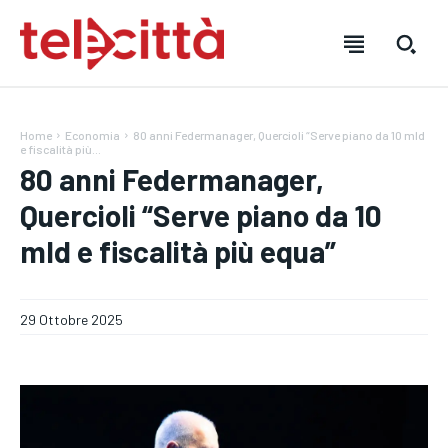
Home
Economia
80 anni Federmanager, Quercioli “Serve piano da 10 mld
e fiscalità più...
80 anni Federmanager,
Quercioli “Serve piano da 10
mld e fiscalità più equa”
HOME
HOME
HOME
29 Ottobre 2025
DIRETTA TELECITTÀ
DIRETTA TELECITTÀ
DIRETTA TELECITTÀ
DIRETTE RADIO
DIRETTE RADIO
DIRETTE RADIO