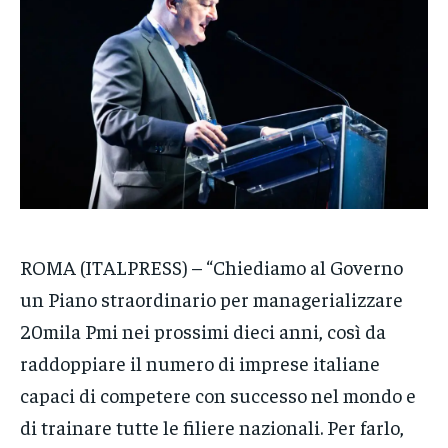
NOTIZIE
NOTIZIE
NOTIZIE
CRONACA
CRONACA
CRONACA
VENETO
VENETO
VENETO
POLITICA
POLITICA
POLITICA
ECONOMIA
ECONOMIA
ECONOMIA
SPORT
SPORT
SPORT
ROMA (ITALPRESS) – “Chiediamo al Governo
GRUPPO
GRUPPO
GRUPPO
un Piano straordinario per managerializzare
CONTATTI
CONTATTI
CONTATTI
20mila Pmi nei prossimi dieci anni, così da
raddoppiare il numero di imprese italiane
capaci di competere con successo nel mondo e
di trainare tutte le filiere nazionali. Per farlo,