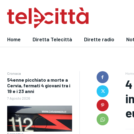
Home
Diretta Telecittà
Dirette radio
Not
Cronaca
Hom
54enne picchiato a morte a
4
Cervia, fermati 4 giovani tra i
19 e i 23 anni
i
7 Agosto 2026
e
Economia