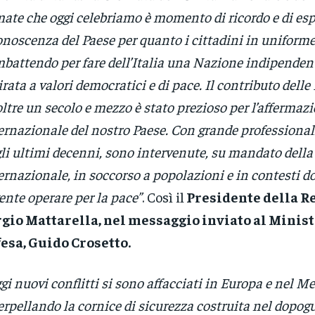
ate che oggi celebriamo è momento di ricordo e di esp
onoscenza del Paese per quanto i cittadini in uniforme
battendo per fare dell’Italia una Nazione indipendente
irata a valori democratici e di pace. Il contributo dell
oltre un secolo e mezzo è stato prezioso per l’affermazi
ernazionale del nostro Paese. Con grande professional
li ultimi decenni, sono intervenute, su mandato dell
ernazionale, in soccorso a popolazioni e in contesti do
ente operare per la pace”
. Così il
Presidente della R
gio Mattarella, nel messaggio inviato al Minist
esa, Guido Crosetto.
gi nuovi conflitti si sono affacciati in Europa e nel M
erpellando la cornice di sicurezza costruita nel dopogu