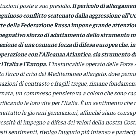
ituzioni poste a suo presidio.
Il pericolo di allargamen
guinoso conflitto scatenato dalla aggressione all’U
te della Federazione Russa impone grande attenzio
egnativo sforzo di adattamento dello strumento mil
azione di una comune forza di difesa europea che, in
perazione con l’Alleanza Atlantica, sia strumento di
 l’Italia e l’Europa.
L’instancabile operato delle Forze
to l’arco di crisi del Mediterraneo allargato, dove per
uazioni di contrasto e fragili tregue, rimane fondament
rnata, un commosso pensiero va a coloro che sono cad
rificando le loro vite per l’Italia. È un sentimento che
rattutto le giovani generazioni, affinché siano consap
essità di impegno a difesa dei valori della nostra Cos
sti sentimenti, rivolgo l’augurio più intenso e partecipa