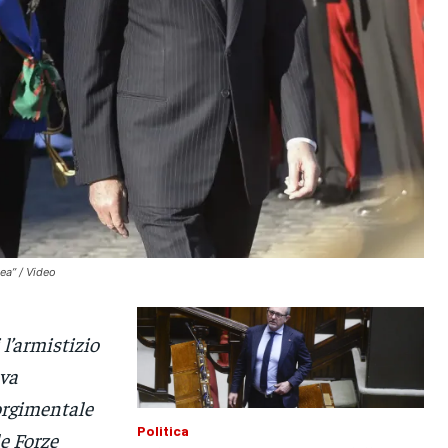
ea” / Video
 l’armistizio
eva
orgimentale
Politica
le Forze