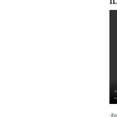
I
-Fo