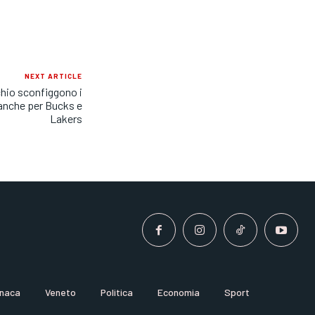
NEXT ARTICLE
chio sconfiggono i
 anche per Bucks e
Lakers
naca
Veneto
Politica
Economia
Sport