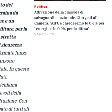
to del
Politica
Attivazione della clausola di
craina da
salvaguardia nazionale, Giorgetti alla
ne e un
Camera: “All’Ue chiederemo lo 0,6% per
itare, per la
l’energia e lo 0,9% per la difesa”
5 Agosto 2026
 stretta
 sicurezza
 Armate lungo
mangono
ale. In questa
uti,
 richiama
evoli della
tituzione. Con
to di tutti gli