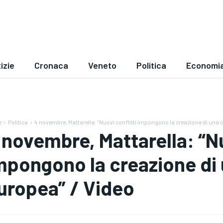
izie
Cronaca
Veneto
Politica
Economi
e
Politica
4 novembre, Mattarella: “Nuovi conflitti impongono la creazione di una 
 novembre, Mattarella: “Nu
mpongono la creazione di
uropea” / Video