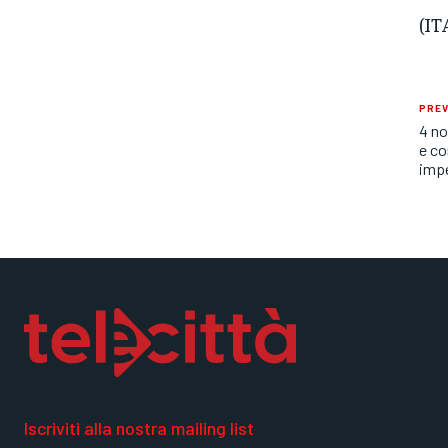
(IT
PREV
4 no
e co
imp
Iscriviti alla nostra mailing list