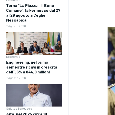
Torna “La Piazza – Il Bene
Comune”, la kermesse dal 27
al 29 agosto a Ceglie
Messapica
7 Agosto 2026
Economia
Engineering, nel primo
semestre ricavi in crescita
dell’1,6% a 844,8 milioni
7 Agosto 2026
Salute e Benessere
Aifa, nel 2025 circa 18