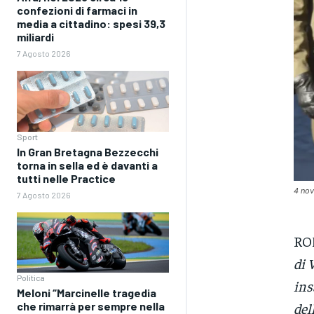
confezioni di farmaci in
media a cittadino: spesi 39,3
miliardi
7 Agosto 2026
Sport
In Gran Bretagna Bezzecchi
torna in sella ed è davanti a
tutti nelle Practice
4 nov
7 Agosto 2026
RO
di 
Politica
ins
Meloni “Marcinelle tragedia
che rimarrà per sempre nella
del