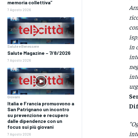
memoria collettiva”
Arm
7 Agosto 2026
ric
com
isp
in 
Salute e Benessere
Salute Magazine – 7/8/2026
int
7 Agosto 2026
neg
int
urg
Ser
Giovani
Italia e Francia promuovono a
Dif
San Patrignano un incontro
su prevenzione e recupero
dalle dipendenze con un
“Og
focus sui più giovani
int
7 Agosto 2026