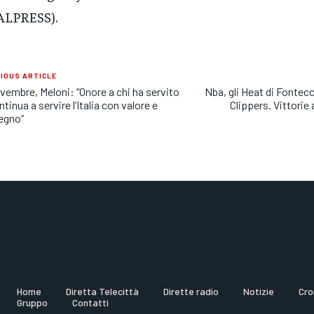
ALPRESS).
IOUS ARTICLE
vembre, Meloni: “Onore a chi ha servito
Nba, gli Heat di Fontec
ntinua a servire l’Italia con valore e
Clippers. Vittorie
egno”
Home
Diretta Telecittà
Dirette radio
Notizie
Cro
Gruppo
Contatti