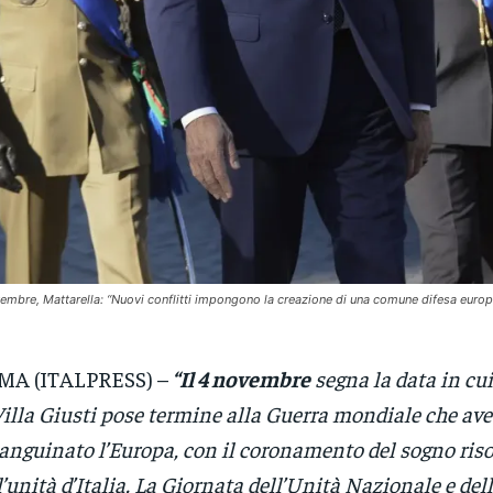
embre, Mattarella: “Nuovi conflitti impongono la creazione di una comune difesa europ
MA (ITALPRESS) –
“Il 4 novembre
segna la data in cui
Villa Giusti pose termine alla Guerra mondiale che av
anguinato l’Europa, con il coronamento del sogno ris
l’unità d’Italia. La Giornata dell’Unità Nazionale e del