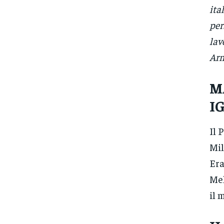
ita
per
lav
Arm
M
I
Il 
Mil
Era
Mel
il 