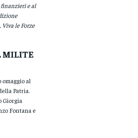
 finanzieri e al
dizione
 Viva le Forze
 MILITE
o omaggio al
ella Patria.
o Giorgia
enzo Fontana e