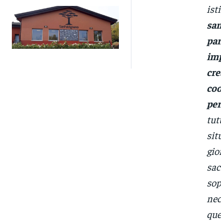
ist
san
par
imp
cre
coo
per
tut
sit
gio
sac
sop
nec
que