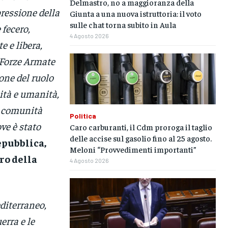
Delmastro, no a maggioranza della
ressione della
Giunta a una nuova istruttoria: il voto
sulle chat torna subito in Aula
 fecero,
4 Agosto 2026
 e libera,
e Forze Armate
one del ruolo
ità e umanità,
a comunità
Politica
ve è stato
Caro carburanti, il Cdm proroga il taglio
delle accise sul gasolio fino al 25 agosto.
epubblica,
Meloni “Provvedimenti importanti”
ro della
4 Agosto 2026
editerraneo,
erra e le