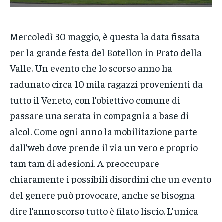
POLITICA
POLITICA
POLITICA
ECONOMIA
ECONOMIA
ECONOMIA
Mercoledì 30 maggio, è questa la data fissata
SPORT
SPORT
SPORT
per la grande festa del Botellon in Prato della
Valle. Un evento che lo scorso anno ha
GRUPPO
GRUPPO
GRUPPO
radunato circa 10 mila ragazzi provenienti da
CONTATTI
CONTATTI
CONTATTI
tutto il Veneto, con l’obiettivo comune di
passare una serata in compagnia a base di
alcol. Come ogni anno la mobilitazione parte
dall’web dove prende il via un vero e proprio
tam tam di adesioni. A preoccupare
chiaramente i possibili disordini che un evento
del genere può provocare, anche se bisogna
dire l’anno scorso tutto è filato liscio. L’unica